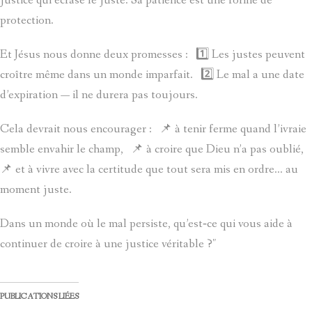
justice qui écrase le juste. Sa patience est une forme de
protection.
Et Jésus nous donne deux promesses : 1️⃣ Les justes peuvent
croître même dans un monde imparfait. 2️⃣ Le mal a une date
d’expiration — il ne durera pas toujours.
Cela devrait nous encourager : 📌 à tenir ferme quand l’ivraie
semble envahir le champ, 📌 à croire que Dieu n’a pas oublié,
📌 et à vivre avec la certitude que tout sera mis en ordre… au
moment juste.
Dans un monde où le mal persiste, qu’est‑ce qui vous aide à
continuer de croire à une justice véritable ?"
PUBLICATIONS LIÉES