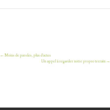
←
Moins de paroles, plus d'actes
Post
Un appel à regarder notre propre terrain
→
navigation